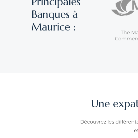
Principales
Banques à
Maurice :
The Ma
Commerc
Une expatr
Découvrez les différent
e