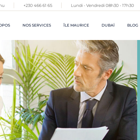
mu
+230 466 61 65
Lundi - Vendredi 08h30 - 17h30
OPOS
NOS SERVICES
ÎLE MAURICE
DUBAÏ
BLOG
DEMANDE DE
PERMIS DE
RÉSIDENCE
PERMANENT
FACILITATION DE
VOTRE
INSTALLATION
CRÉATION ET
GESTION DE
SOCIÉTÉS