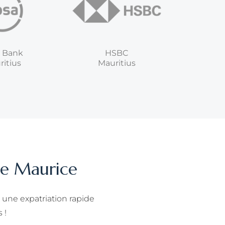
 Bank
HSBC
itius
Mauritius
île Maurice
 une expatriation rapide
 !