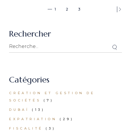
Pagination
1
2
3
des
publications
Rechercher
Catégories
CRÉATION ET GESTION DE
SOCIÉTÉS
(7)
DUBAÏ
(13)
EXPATRIATION
(29)
FISCALITÉ
(3)