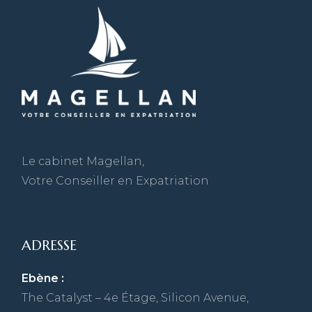
Le cabinet Magellan,
Votre Conseiller en Expatriation
ADRESSE
Ebène :
The Catalyst – 4e Étage, Silicon Avenue,