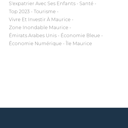
S'expatrier Avec Ses Enfants
Santé
Top 2023
Tourisme
Vivre Et Investir À Maurice
Zone Inondable Maurice
Émirats Arabes Unis
Économie Bleue
Économie Numérique
Île Maurice