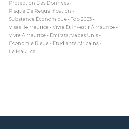
Protection Des Données
Risque De Requalification
Substance Économique
Top 2023
Visas Île Maurice
Vivre Et Investir À Maurice
Vivre À Maurice
Émirats Arabes Unis
Économie Bleue
Étudiants Africains
Île Maurice