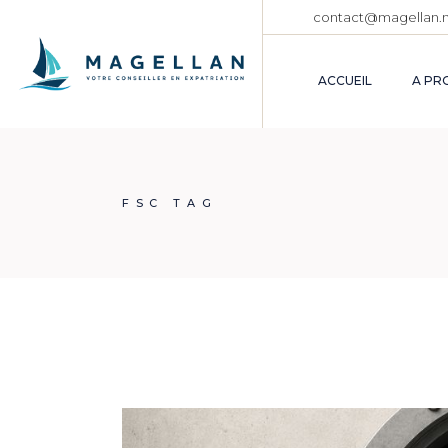
Skip
contact@magellan.
to
the
content
ACCUEIL
A PR
FSC TAG