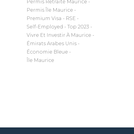
Permis Retraité Maurice
Permis Île Maurice
Premium Visa
RSE
Self-Employed
Top 2023
Vivre Et Investir À Maurice
Émirats Arabes Unis
Économie Bleue
Île Maurice