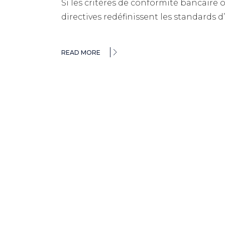
Si les critères de conformité bancaire o
directives redéfinissent les standards
READ MORE