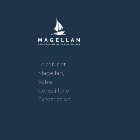
Le cabinet
Magellan,
Votre
Conseiller en
Expatriation