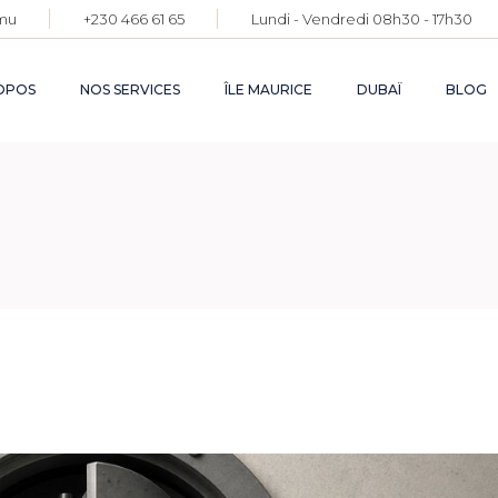
mu
+230 466 61 65
Lundi - Vendredi 08h30 - 17h30
DEMANDE DE
PERMIS DE
RÉSIDENCE
OPOS
NOS SERVICES
ÎLE MAURICE
DUBAÏ
BLOG
PERMANENT
FACILITATION DE
VOTRE
INSTALLATION
DEMANDE DE
CRÉATION ET
PERMIS DE
GESTION DE
RÉSIDENCE
SOCIÉTÉS
PERMANENT
FACILITATION DE
VOTRE
INSTALLATION
CRÉATION ET
GESTION DE
SOCIÉTÉS