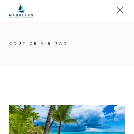
Skip
to
the
content
COÛT DE VIE TAG