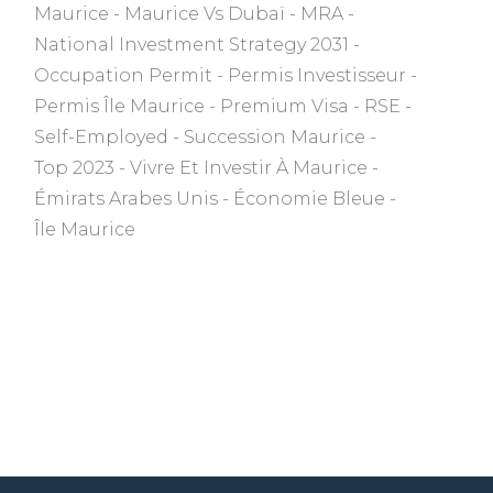
Maurice
Maurice Vs Dubaï
MRA
National Investment Strategy 2031
Occupation Permit
Permis Investisseur
Permis Île Maurice
Premium Visa
RSE
Self-Employed
Succession Maurice
Top 2023
Vivre Et Investir À Maurice
Émirats Arabes Unis
Économie Bleue
Île Maurice