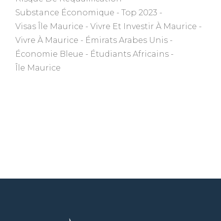
Substance Économique
Top 2023
Visas Île Maurice
Vivre Et Investir À Maurice
Vivre À Maurice
Émirats Arabes Unis
Économie Bleue
Étudiants Africains
Île Maurice