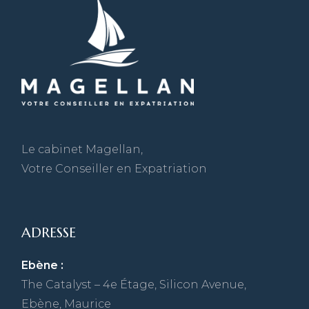
Le cabinet Magellan,
Votre Conseiller en Expatriation
ADRESSE
Ebène :
The Catalyst – 4e Étage, Silicon Avenue,
Ebène, Maurice