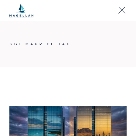
Skip
to
the
content
GBL MAURICE TAG