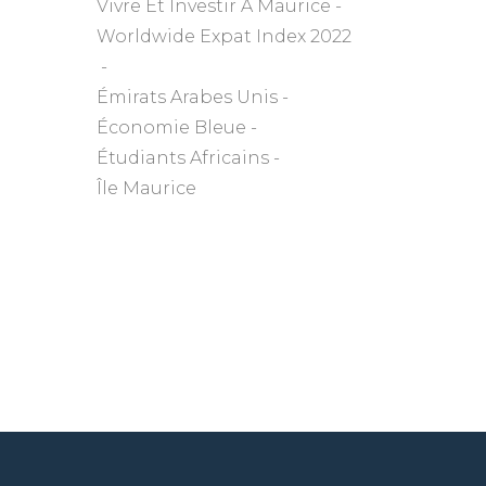
Vivre Et Investir À Maurice
Worldwide Expat Index 2022
Émirats Arabes Unis
Économie Bleue
Étudiants Africains
Île Maurice