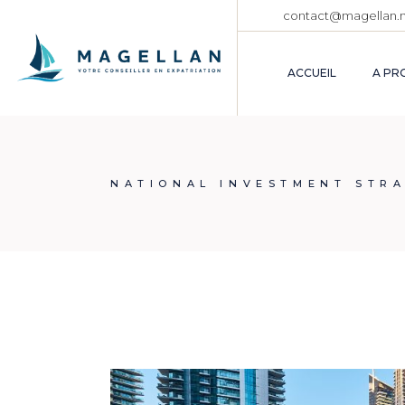
Skip
contact@magellan.
to
the
content
ACCUEIL
A PR
NATIONAL INVESTMENT STRA