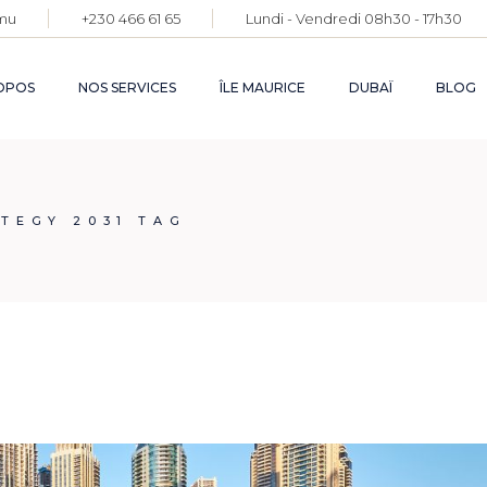
mu
+230 466 61 65
Lundi - Vendredi 08h30 - 17h30
DEMANDE DE
PERMIS DE
RÉSIDENCE
OPOS
NOS SERVICES
ÎLE MAURICE
DUBAÏ
BLOG
PERMANENT
FACILITATION DE
VOTRE
INSTALLATION
DEMANDE DE
CRÉATION ET
PERMIS DE
TEGY 2031 TAG
GESTION DE
RÉSIDENCE
SOCIÉTÉS
PERMANENT
FACILITATION DE
VOTRE
INSTALLATION
CRÉATION ET
GESTION DE
SOCIÉTÉS