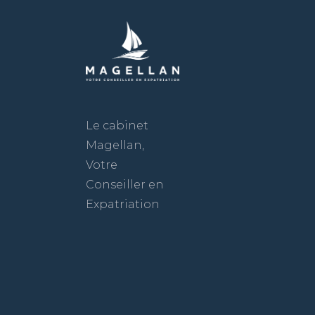
Le cabinet
Magellan,
Votre
Conseiller en
Expatriation