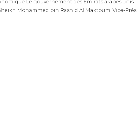
économique Le gouvernement des Émirats arabes unis
se Sheikh Mohammed bin Rashid Al Maktoum, Vice-Prés