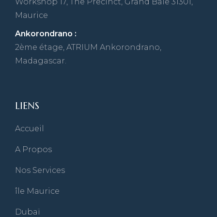
Workshop 17, The Precinct, Grand Baie 31301,
Maurice
Ankorondrano :
2ème étage, ATRIUM Ankorondrano,
Madagascar.
LIENS
Accueil
A Propos
Nos Services
île Maurice
Dubaï