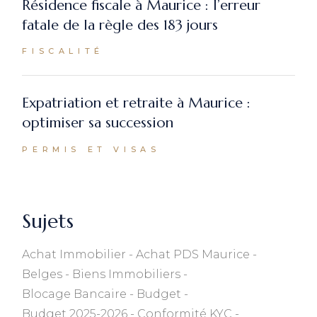
Résidence fiscale à Maurice : l’erreur
fatale de la règle des 183 jours
FISCALITÉ
Expatriation et retraite à Maurice :
optimiser sa succession
PERMIS ET VISAS
Sujets
Achat Immobilier
Achat PDS Maurice
Belges
Biens Immobiliers
Blocage Bancaire
Budget
Budget 2025-2026
Conformité KYC