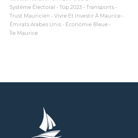
Système Électoral
Top 2023
Transports
Trust Mauricien
Vivre Et Investir À Maurice
Émirats Arabes Unis
Économie Bleue
Île Maurice