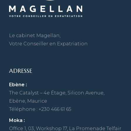
Le cabinet Magellan,
Votre Conseiller en Expatriation
ADRESSE
Ebène :
The Catalyst – 4e Étage, Silicon Avenue,
Ebène, Maurice
Téléphone : +230 466 61 65
Moka :
Office 1, 03, Workshop 17, La Promenade Telfair